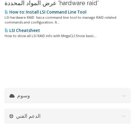
عرض المواد المحددة 'hardware raid'
How to: Install LSI Command Line Tool
LSI hardware RAID has a command line tool to manage RAID related
commands and configuration. It...
LSI Cheatsheet
How to show all LSI RAID info with MegaCLI:Show basic...
وسوم
الدعم الفني