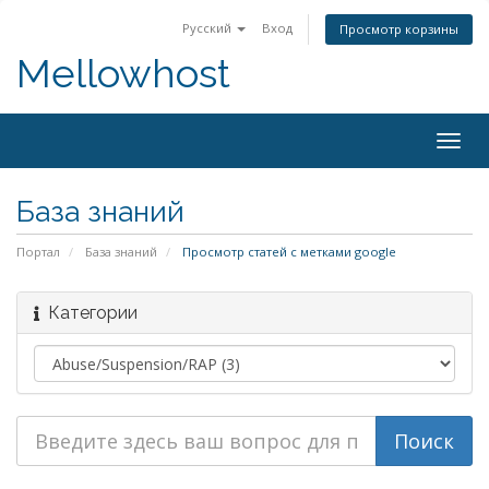
Русский
Вход
Просмотр корзины
Mellowhost
Togg
navig
База знаний
Портал
База знаний
Просмотр статей с метками google
Категории