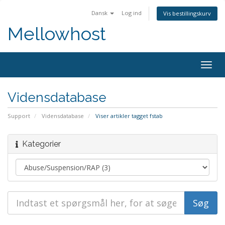
Dansk
Log ind
Vis bestillingskurv
Mellowhost
Togg
navig
Vidensdatabase
Support
Vidensdatabase
Viser artikler tagget fstab
Kategorier