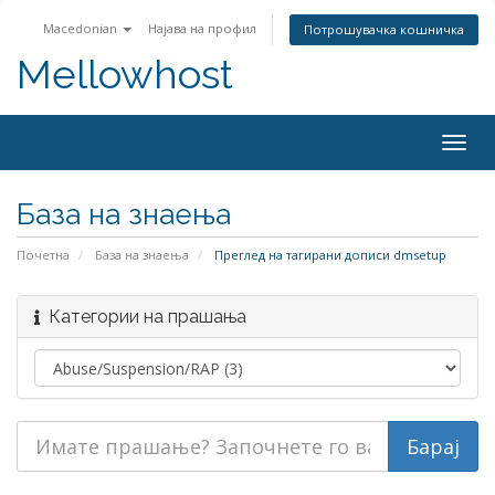
Macedonian
Најава на профил
Потрошувачка кошничка
Mellowhost
Togg
navig
База на знаења
Почетна
База на знаења
Преглед на тагирани дописи dmsetup
Категории на прашања