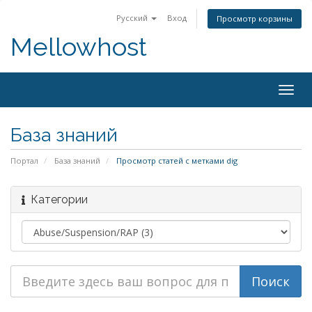
Русский
Вход
Просмотр корзины
Mellowhost
Togg
navig
База знаний
Портал
База знаний
Просмотр статей с метками dig
Категории