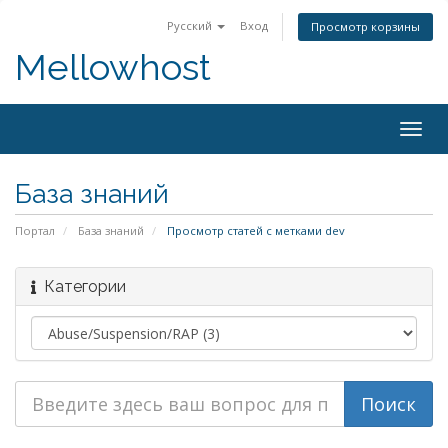
Русский
Вход
Просмотр корзины
Mellowhost
Togg
navig
База знаний
Портал
База знаний
Просмотр статей с метками dev
Категории