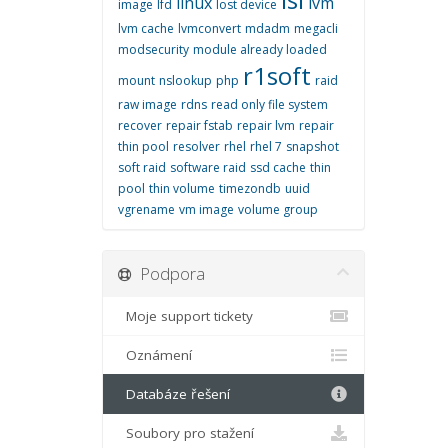
linux
lvm
image
lfd
lost device
lvm cache
lvmconvert
mdadm
megacli
modsecurity
module already loaded
r1soft
mount
nslookup
php
raid
raw image
rdns
read only file system
recover
repair fstab
repair lvm
repair
thin pool
resolver
rhel
rhel 7
snapshot
soft raid
software raid
ssd cache
thin
pool
thin volume
timezondb
uuid
vgrename
vm image
volume group
Podpora
Moje support tickety
Oznámení
Databáze řešení
Soubory pro stažení