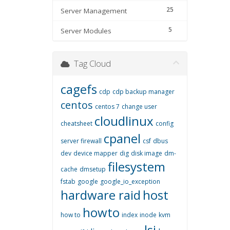
25
Server Management
5
Server Modules
Tag Cloud
cagefs
cdp
cdp backup manager
centos
centos 7
change user
cloudlinux
cheatsheet
config
cpanel
server firewall
csf
dbus
dev
device mapper
dig
disk image
dm-
filesystem
cache
dmsetup
fstab
google
google_io_exception
hardware raid
host
howto
how to
index
inode
kvm
lsi