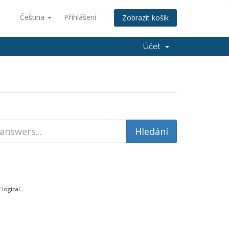
Čeština
Přihlášení
Zobrazit košík
Účet
ogical...