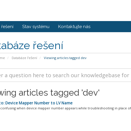
řešení
Stav systému
Kontaktujte nás
tabáze řešení
ome
Databáze řešení
Viewing articles tagged dev
wing articles tagged 'dev'
o: Device Mapper Number to LV Name
en confusing when device mapper number appears while troubleshooting in place of l