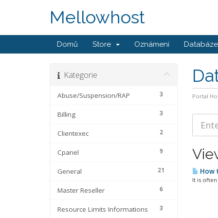
Mellowhost
Domů
Store
Oznámení
Databáze 
Da
Kategorie
3
Abuse/Suspension/RAP
Portal H
3
Billing
2
Clientexec
Vie
9
Cpanel
21
General
How t
It is oft
6
Master Reseller
3
Resource Limits Informations