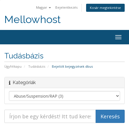
Magyar
Bejelentkezés
Kosár megtekintése
Mellowhost
Togg
navig
Tudásbázis
Ügyfélkapu
Tudásbázis
Bejelölt bejegyzések dbus
Kategóriák