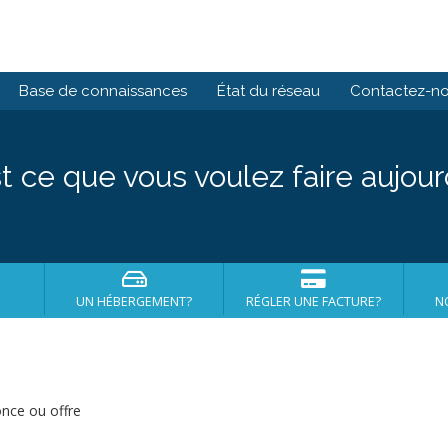
Base de connaissances
État du réseau
Contactez-n
t ce que vous voulez faire aujour
UN HÉBERGEMENT?
RÉGLER UNE FACTURE?
N
nce ou offre