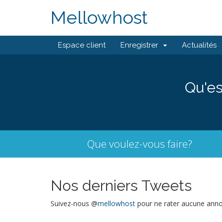
Mellowhost
Espace client
Enregistrer
Actualités
Qu'es
Que voulez-vous faire?
Nos derniers Tweets
Suivez-nous @
mellowhost
pour ne rater aucune anno