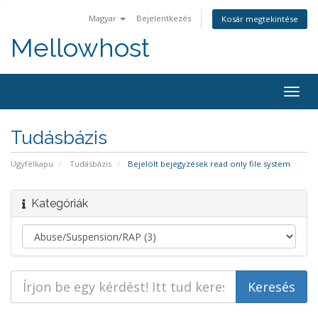
Magyar
Bejelentkezés
Kosár megtekintése
Mellowhost
Togg
navig
Tudásbázis
Ügyfélkapu
Tudásbázis
Bejelölt bejegyzések read only file system
Kategóriák