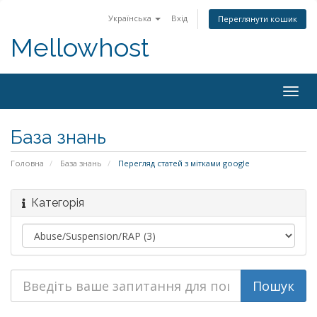
Українська
Вхід
Переглянути кошик
Mellowhost
Togg
navig
База знань
Головна
База знань
Перегляд статей з мітками google
Категорія