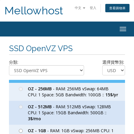
Mellowhost
中文
登入
查看購物車
Togg
navig
SSD OpenVZ VPS
分類:
選擇貨幣別:
OZ - 256MB
- RAM: 256MB vSwap: 64MB
CPU: 1 Space: 5GB Bandwidth: 100GB ::
15$/yr
OZ - 512MB
- RAM: 512MB vSwap: 128MB
CPU: 1 Space: 15GB Bandwidth: 500GB ::
3$/mo
OZ - 1GB
- RAM: 1GB vSwap: 256MB CPU: 1