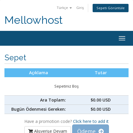
Türkçe
Giriş
Sepeti Görüntüle
Mellowhost
Togg
navig
Sepet
Açıklama
Tutar
Sepetiniz Boş
Ara Toplam:
$0.00 USD
Bugün Ödenmesi Gereken:
$0.00 USD
Have a promotion code?
Click here to add it
Ödeme
Alışverişe Devam