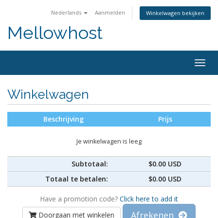
Nederlands
Aanmelden
Winkelwagen bekijken
Mellowhost
Togg
navig
Winkelwagen
Beschrijving
Prijs
Je winkelwagen is leeg
Subtotaal:
$0.00 USD
Totaal te betalen:
$0.00 USD
Have a promotion code?
Click here to add it
Afrekenen
Doorgaan met winkelen