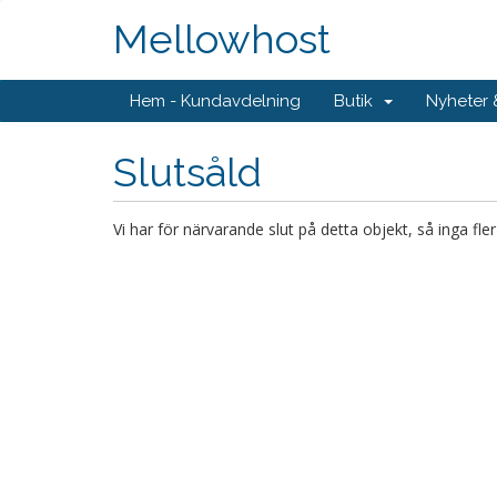
Mellowhost
Hem - Kundavdelning
Butik
Nyheter
Slutsåld
Vi har för närvarande slut på detta objekt, så inga fle