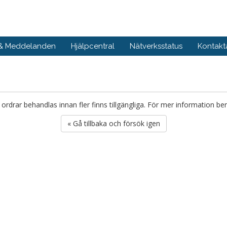
 & Meddelanden
Hjälpcentral
Nätverksstatus
Kontakt
r ordrar behandlas innan fler finns tillgängliga. För mer information ber
« Gå tillbaka och försök igen