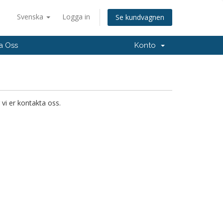
Svenska
Logga in
Se kundvagnen
a Oss
Konto
 vi er kontakta oss.