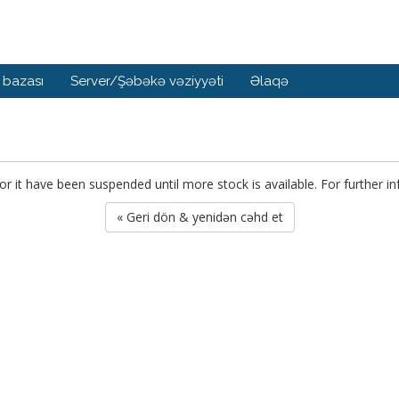
 bazası
Server/Şəbəkə vəziyyəti
Əlaqə
or it have been suspended until more stock is available. For further i
« Geri dön & yenidən cəhd et