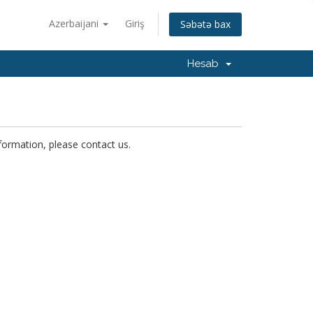
Azerbaijani
Giriş
Səbətə bax
Hesab
nformation, please contact us.