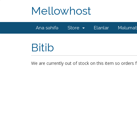
Mellowhost
Ana səhifə
Store
Elanlar
Məlumat
Bitib
We are currently out of stock on this item so orders f