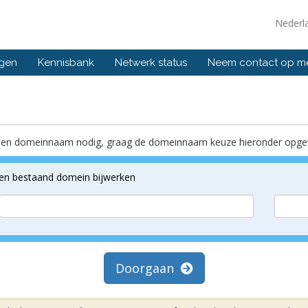
Nederl
ngen
Kennisbank
Netwerk status
Neem contact op m
ft een domeinnaam nodig, graag de domeinnaam keuze hieronder opge
een bestaand domein bijwerken
Doorgaan