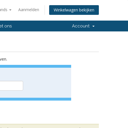
ands
Aanmelden
Winkelwagen bekijken
et ons
Account
ven.