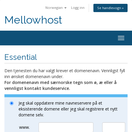
Norwegian
Logg inn
Se handlevogn »
Mellowhost
Togg
navig
Essential
Den tjenesten du har valgt krever et domenenavn. Vennligst fyll
inn ønsket domenenavn under.
For domenenavn med særnorske tegn som ø, æ eller å
vennligst kontakt kundeservice.
Jeg skal oppdatere mine navneservere på et
eksisterende domene eller jeg skal registrere et nytt
domene selv.
www.